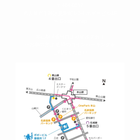
〒464-0817
名古屋市千種区見附町1-3-4 ボギービル1F
≫ Google map
本山駅 4番出口より徒歩２分！
※お車の方は 近隣のコインパーキングを
ご利用ください