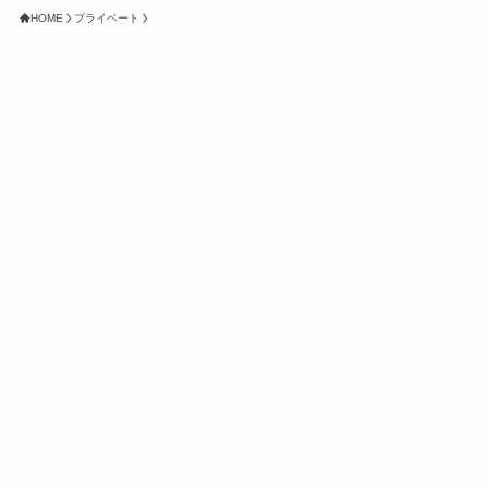
HOME
プライベート
株式会社グラフィッコ
設計プロジェクトチーム
スーパーボギーデザイン室
＜
事務所直通
＞
平日 9:00 ～18:00
0120-89-1343
／
052-789-1343
＜
お問い合わせ
＞
super@bogey.co.jp
＜
所長直通
＞
土日祝他いつでも対応可能です
090-3302-6493
yossan.bogey@docomo.ne.jp
＜
アクセス
＞