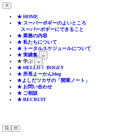
★ HOME
★ スーパーボギーのよいところ
スーパーボギーにできること
★ 業務の内容
★ 私たちについて
★ トータルスケジュールについて
★ 実績集
★ 学ぶ
★ HELLO！ BOGEY
★ 所長よーかんblog
★よしだツカサの「開業ノート」
★ お問い合わせ
★ ご相談
★ RECRUIT