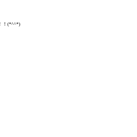
*^^*)