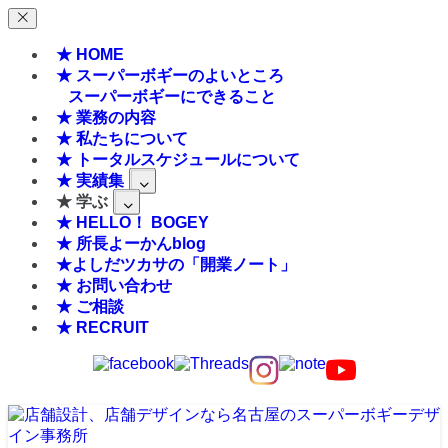
★ HOME
★ スーパーボギーのよいところ
スーパーボギーにできること
★ 業務の内容
★ 私たちについて
★ トータルスケジュールについて
★ 実績集
★ 学ぶ
★ HELLO！ BOGEY
★ 所長よーかんblog
★よしだツカサの「開業ノート」
★ お問い合わせ
★ ご相談
★ RECRUIT