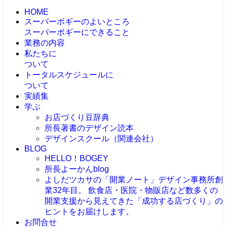
HOME
スーパーボギーのよいところ
スーパーボギーにできること
業務の内容
私たちに
ついて
トータルスケジュールに
ついて
実績集
学ぶ
お店づくり豆辞典
所長著書のデザイン読本
デザインスクール（関連会社）
BLOG
HELLO！BOGEY
所長よーかんblog
よしだツカサの「開業ノート」
デザイン事務所創
業32年目。 飲食店・医院・物販店など数多くの
開業支援から見えてきた「成功する店づくり」の
ヒントをお届けします。
お問合せ