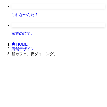
これな〜んだ？！
家族の時間。
HOME
店舗デザイン
昼カフェ、夜ダイニング。
株式会社グラフィッコ
設計プロジェクトチーム
スーパーボギーデザイン室
＜
事務所直通
＞
平日 9:00 ～18:00
0120-89-1343
／
052-789-1343