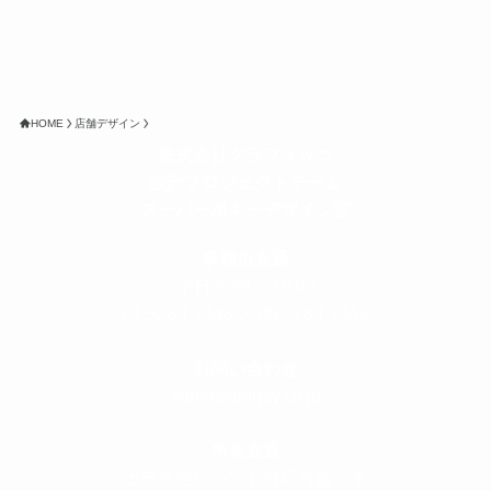
HOME
店舗デザイン
株式会社グラフィッコ
設計プロジェクトチーム
スーパーボギーデザイン室
＜
事務所直通
＞
平日 9:00 ～18:00
0120-89-1343
／
052-789-1343
＜
お問い合わせ
＞
super@bogey.co.jp
＜
所長直通
＞
土日祝他いつでも対応可能です