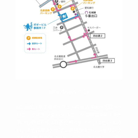
https://bogey.co.jp/
#店舗設計 #店舗 #カフェ #飲食店 #歯科医院 #ク
リニック #デンタルクリニック #開業 #開店 #外
装 #外観 #看板 #看板企画 #デザイン #センスの
いい #名古屋 #デザイン事務所 #カウンセリング
#相談 #無料相談 #デザインコンサルタント #開