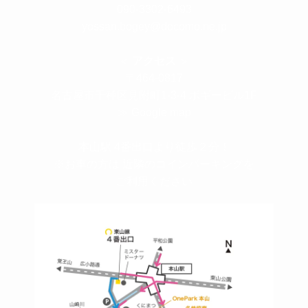
090-3302-6493
yossan.bogey@docomo.ne.jp
＜
アクセス
＞
〒464-0817
名古屋市千種区見附町1-3-4 ボギービル1F
≫ Google map
本山駅 4番出口より徒歩２分！
※お車の方は 近隣のコインパーキングを
ご利用ください