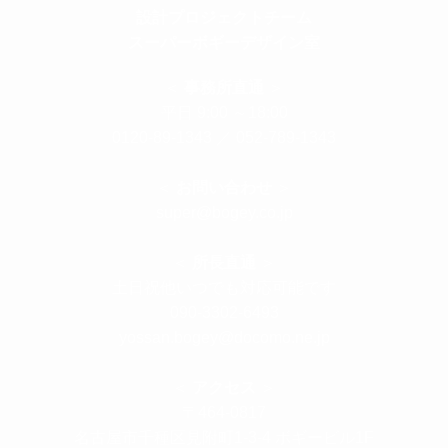
設計プロジェクトチーム
スーパーボギーデザイン室
＜
事務所直通
＞
平日 9:00 ～18:00
0120-89-1343
／
052-789-1343
＜
お問い合わせ
＞
super@bogey.co.jp
＜
所長直通
＞
土日祝他いつでも対応可能です
090-3302-6493
yossan.bogey@docomo.ne.jp
＜
アクセス
＞
〒464-0817
名古屋市千種区見附町1-3-4 ボギービル1F