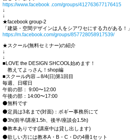
https://www.facebook .com/groups/412763677176415
↓
↓
★facebook group-2
「建築・空間デザインは人をシアワセにする力がある！」
https://m.facebook.com/groups/857728058917539/
★スクール(無料セミナー)の紹介
↓
↓
■LOVE the DESIGN SHCOOL始めます！
教えてよっさん！shop編
■スクール内容→8/4(日)第1回目
毎週、日曜日
午前の部： 9:00〜12:00
午後の部：14:00〜17:00
⚫無料です
⚫定員は3名まで(対面)：ボギー事務所にて
⚫3h(前半/講座1.5h、後半/座談会1.5h)
⚫教本ありです(講座中は貸し出します)
⚫欲しい方には教本A・B・C・Dの4冊1セット