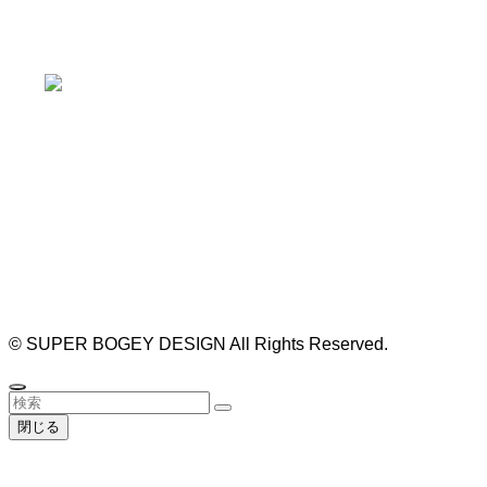
※お車の方は 近隣のコインパーキングを
ご利用ください
https://bogey.co.jp/
#店舗設計 #店舗 #カフェ #飲食店 #歯科医院 #クリ
ニック #デンタルクリニック #開業 #開店 #外装 #
外観 #看板 #看板企画 #デザイン #センスのいい #
名古屋 #デザイン事務所 #カウンセリング #相談 #
無料相談 #デザインコンサルタント #開院 #空間デ
ザイナー #リノベーション #愛知県 #岐阜県 #三重
県 #静岡県 #滋賀県
©
SUPER BOGEY DESIGN All Rights Reserved.
閉じる