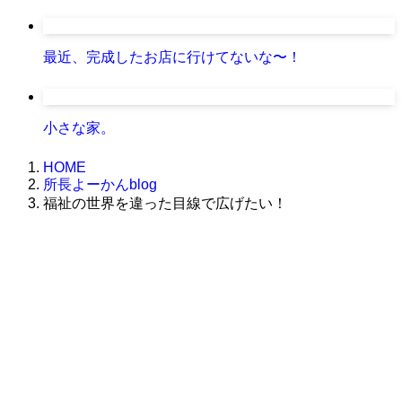
最近、完成したお店に行けてないな〜！
小さな家。
HOME
所長よーかんblog
福祉の世界を違った目線で広げたい！
株式会社グラフィッコ
設計プロジェクトチーム
スーパーボギーデザイン室
＜
事務所直通
＞
平日 9:00 ～18:00
0120-89-1343
／
052-789-1343