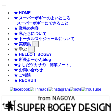
★ HOME
★ スーパーボギーのよいところ
スーパーボギーにできること
★ 業務の内容
★ 私たちについて
★ トータルスケジュールについて
★ 実績集
★ 学ぶ
★ HELLO！ BOGEY
★ 所長よーかんblog
★よしだツカサの「開業ノート」
★ お問い合わせ
★ ご相談
★ RECRUIT