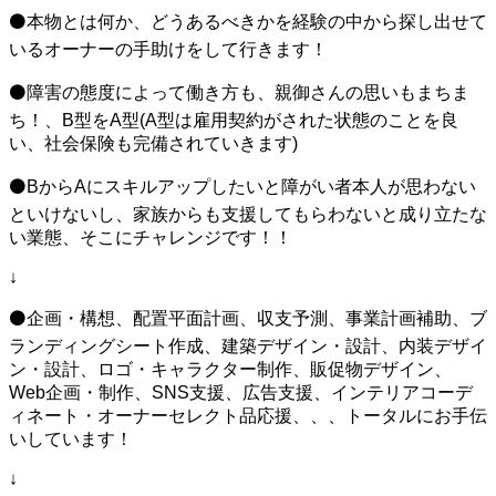
︎⚫本物とは何か、どうあるべきかを経験の中から探し出せて
いるオーナーの手助けをして行きます！
︎⚫障害の態度によって働き方も、親御さんの思いもまちま
ち！、B型をA型(A型は雇用契約がされた状態のことを良
い、社会保険も完備されていきます)
︎⚫BからAにスキルアップしたいと障がい者本人が思わない
といけないし、家族からも支援してもらわないと成り立たな
い業態、そこにチャレンジです！！
↓
︎⚫企画・構想、配置平面計画、収支予測、事業計画補助、ブ
ランディングシート作成、建築デザイン・設計、内装デザイ
ン・設計、ロゴ・キャラクター制作、販促物デザイン、
Web企画・制作、SNS支援、広告支援、インテリアコーデ
ィネート・オーナーセレクト品応援、、、トータルにお手伝
いしています！
↓