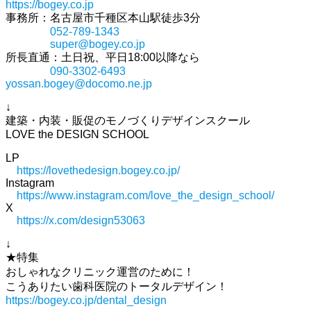
https://bogey.co.jp
事務所：名古屋市千種区本山駅徒歩3分
052-789-1343
super@bogey.co.jp
所長直通：土日祝、平日18:00以降なら
090-3302-6493
yossan.bogey@docomo.ne.jp
↓
建築・内装・販促のモノづくりデザインスクール
LOVE the DESIGN SCHOOL
LP
https://lovethedesign.bogey.co.jp/
Instagram
https://www.instagram.com/love_the_design_school/
X
https://x.com/design53063
↓
★特集
おしゃれなクリニック運営のために！
こうありたい歯科医院のトータルデザイン！
https://bogey.co.jp/dental_design