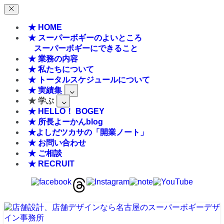
★ HOME
★ スーパーボギーのよいところ
スーパーボギーにできること
★ 業務の内容
★ 私たちについて
★ トータルスケジュールについて
★ 実績集
★ 学ぶ
★ HELLO！ BOGEY
★ 所長よーかんblog
★よしだツカサの「開業ノート」
★ お問い合わせ
★ ご相談
★ RECRUIT