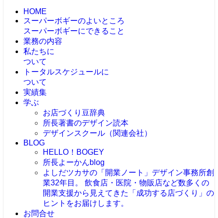
HOME
スーパーボギーのよいところ
スーパーボギーにできること
業務の内容
私たちに
ついて
トータルスケジュールに
ついて
実績集
学ぶ
お店づくり豆辞典
所長著書のデザイン読本
デザインスクール（関連会社）
BLOG
HELLO！BOGEY
所長よーかんblog
よしだツカサの「開業ノート」
デザイン事務所創
業32年目。 飲食店・医院・物販店など数多くの
開業支援から見えてきた「成功する店づくり」の
ヒントをお届けします。
お問合せ