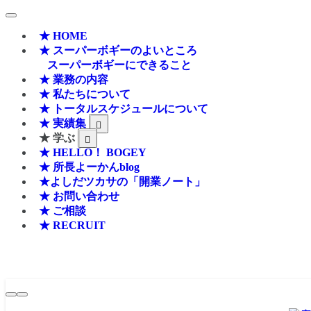
★ HOME
★ スーパーボギーのよいところ
スーパーボギーにできること
★ 業務の内容
★ 私たちについて
★ トータルスケジュールについて
★ 実績集
★ 学ぶ
★ HELLO！ BOGEY
★ 所長よーかんblog
★よしだツカサの「開業ノート」
★ お問い合わせ
★ ご相談
★ RECRUIT