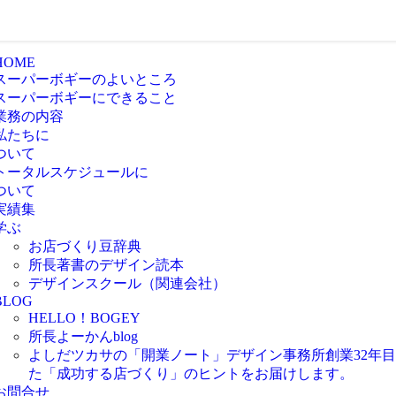
HOME
スーパーボギーのよいところ
スーパーボギーにできること
業務の内容
私たちに
ついて
トータルスケジュールに
ついて
実績集
学ぶ
お店づくり豆辞典
所長著書のデザイン読本
デザインスクール（関連会社）
BLOG
HELLO！BOGEY
所長よーかんblog
よしだツカサの「開業ノート」
デザイン事務所創業32年
た「成功する店づくり」のヒントをお届けします。
お問合せ