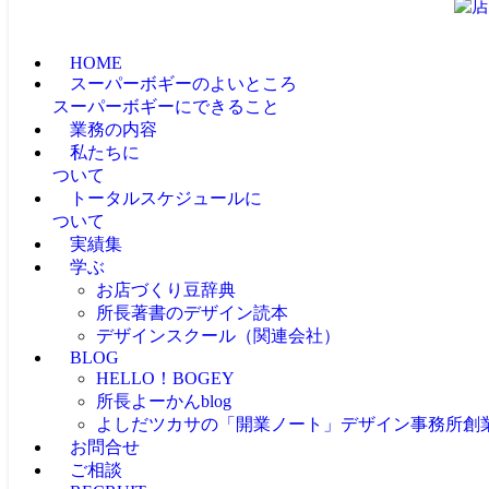
HOME
スーパーボギーのよいところ
スーパーボギーにできること
業務の内容
私たちに
ついて
トータルスケジュールに
ついて
実績集
学ぶ
お店づくり豆辞典
所長著書のデザイン読本
デザインスクール（関連会社）
BLOG
HELLO！BOGEY
所長よーかんblog
よしだツカサの「開業ノート」
デザイン事務所創
お問合せ
ご相談