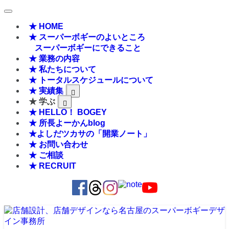
★ HOME
★ スーパーボギーのよいところ
スーパーボギーにできること
★ 業務の内容
★ 私たちについて
★ トータルスケジュールについて
★ 実績集
★ 学ぶ
★ HELLO！ BOGEY
★ 所長よーかんblog
★よしだツカサの「開業ノート」
★ お問い合わせ
★ ご相談
★ RECRUIT