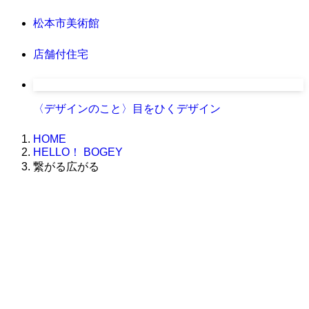
松本市美術館
店舗付住宅
〈デザインのこと〉目をひくデザイン
HOME
HELLO！ BOGEY
繋がる広がる
株式会社グラフィッコ
設計プロジェクトチーム
スーパーボギーデザイン室
＜
事務所直通
＞
平日 9:00 ～18:00
0120-89-1343
／
052-789-1343