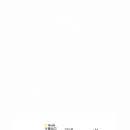
super@bogey.co.jp
＜
所長直通
＞
土日祝他いつでも対応可能です
090-3302-6493
yossan.bogey@docomo.ne.jp
＜
アクセス
＞
〒464-0817
名古屋市千種区見附町1-3-4 ボギービル1F
≫ Google map
本山駅 4番出口より徒歩２分！
※お車の方は 近隣のコインパーキングを
ご利用ください