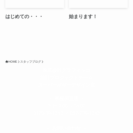
はじめての・・・
始まります！
HOME
スタッフブログ
株式会社グラフィッコ
設計プロジェクトチーム
スーパーボギーデザイン室
＜
事務所直通
＞
平日 9:00 ～18:00
0120-89-1343
／
052-789-1343
＜
お問い合わせ
＞