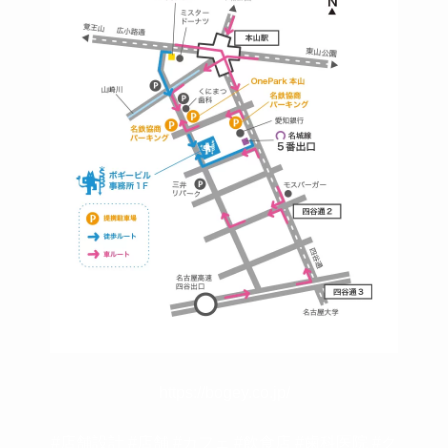
https://bogey.co.jp/
#店舗設計 #店舗 #カフェ #飲食店 #歯科医院 #ク