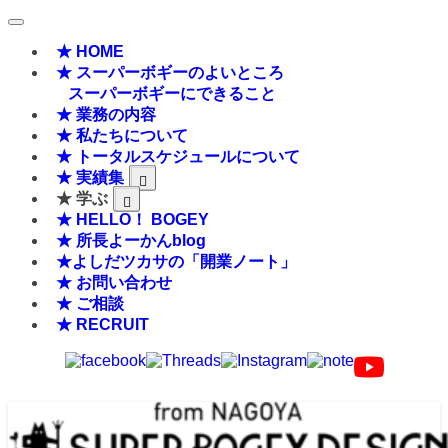
★ HOME
★ スーパーボギーのよいところ
スーパーボギーにできること
★ 業務の内容
★ 私たちについて
★ トータルスケジュールについて
★ 実績集
★ 学ぶ
★ HELLO！ BOGEY
★ 所長よーかんblog
★よしだツカサの「開業ノート」
★ お問い合わせ
★ ご相談
★ RECRUIT