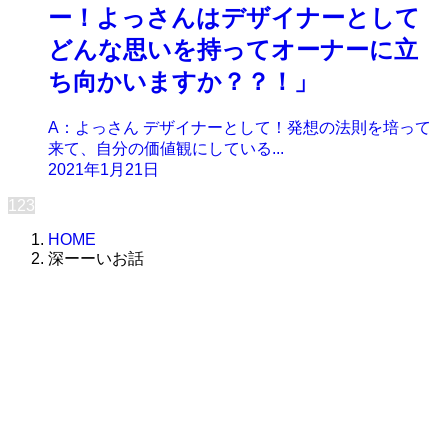
ー！よっさんはデザイナーとして
どんな思いを持ってオーナーに立
ち向かいますか？？！」
A：よっさん デザイナーとして！発想の法則を培って
来て、自分の価値観にしている...
2021年1月21日
1
2
3
HOME
深ーーいお話
株式会社グラフィッコ
設計プロジェクトチーム
スーパーボギーデザイン室
＜
事務所直通
＞
平日 9:00 ～18:00
0120-89-1343
／
052-789-1343