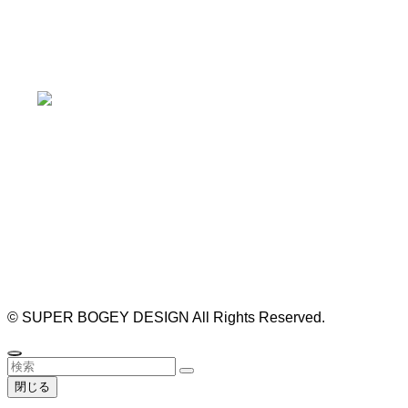
本山駅 4番出口より徒歩２分！
※お車の方は 近隣のコインパーキングを
ご利用ください
https://bogey.co.jp/
#店舗設計 #店舗 #カフェ #飲食店 #歯科医院 #クリ
ニック #デンタルクリニック #開業 #開店 #外装 #
外観 #看板 #看板企画 #デザイン #センスのいい #
名古屋 #デザイン事務所 #カウンセリング #相談 #
無料相談 #デザインコンサルタント #開院 #空間デ
ザイナー #リノベーション #愛知県 #岐阜県 #三重
県 #静岡県 #滋賀県
©
SUPER BOGEY DESIGN All Rights Reserved.
閉じる