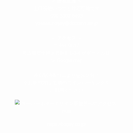
＜
所長直通
＞
土日祝他いつでも対応可能です
090-3302-6493
yossan.bogey@docomo.ne.jp
＜
アクセス
＞
〒464-0817
名古屋市千種区見附町1-3-4 ボギービル1F
≫ Google map
本山駅 4番出口より徒歩２分！
※お車の方は 近隣のコインパーキングを
ご利用ください
https://bogey.co.jp/