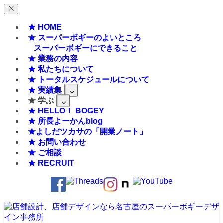
★ HOME
★ スーパーボギーのよいところ
スーパーボギーにできること
★ 業務の内容
★ 私たちについて
★ トータルスケジュールについて
★ 実績集
★ 学ぶ
★ HELLO！ BOGEY
★ 所長よーかんblog
★よしだツカサの「開業ノート」
★ お問い合わせ
★ ご相談
★ RECRUIT