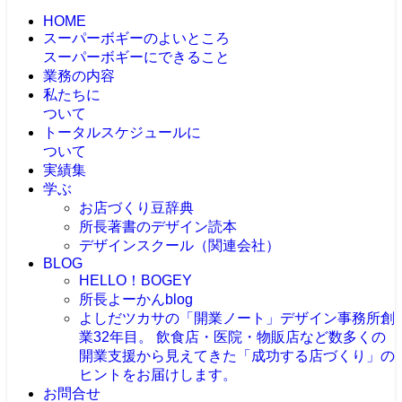
HOME
スーパーボギーのよいところ
スーパーボギーにできること
業務の内容
私たちに
ついて
トータルスケジュールに
ついて
実績集
学ぶ
お店づくり豆辞典
所長著書のデザイン読本
デザインスクール（関連会社）
BLOG
HELLO！BOGEY
所長よーかんblog
よしだツカサの「開業ノート」
デザイン事務所創
業32年目。 飲食店・医院・物販店など数多くの
開業支援から見えてきた「成功する店づくり」の
ヒントをお届けします。
お問合せ