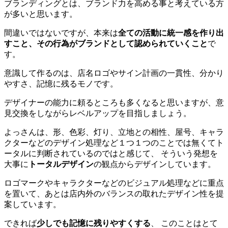
ブランディングとは、ブランド力を高める事と考えている方
が多いと思います。
間違いではないですが、本来は
全ての活動に統一感を作り出
すこと、その行為がブランドとして認められていくこと
で
す。
意識して作るのは、店名ロゴやサイン計画の一貫性、分かり
やすさ、記憶に残るモノです。
デザイナーの能力に頼るところも多くなると思いますが、意
見交換をしながらレベルアップを目指しましょう。
よっさんは、形、色彩、灯り、立地との相性、屋号、キャラ
クターなどのデザイン処理など１つ１つのことでは無くてト
ータルに判断されているのではと感じて、 そういう発想を
大事に
トータルデザイン
の観点からデザインしています。
ロゴマークやキャラクターなどのビジュアル処理などに重点
を置いて、あとは店内外のバランスの取れたデザイン性を提
案しています。
できれば
少しでも記憶に残りやすくする
、 このことはとて