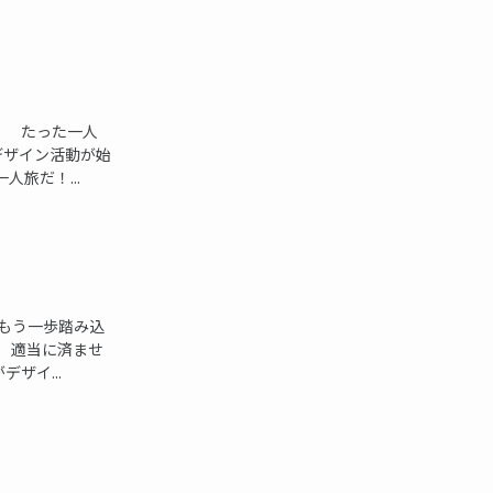
 たった一人
デザイン活動が始
旅だ！...
もう一歩踏み込
 適当に済ませ
ザイ...