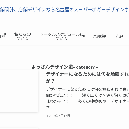
私たちに
トータルスケジュールに
内容
実績集
学ぶ
ついて
ついて
よっさんデザイン道
– category –
デザイナーになるためには何を勉強すれ
か？
デザイナーになるためには何を勉強すれば良
聞かれたよ！！ 浅く広くは×深く狭くは
味わかる？！ 多くの建築家や、デザイナ
さ...
2019年5月17日