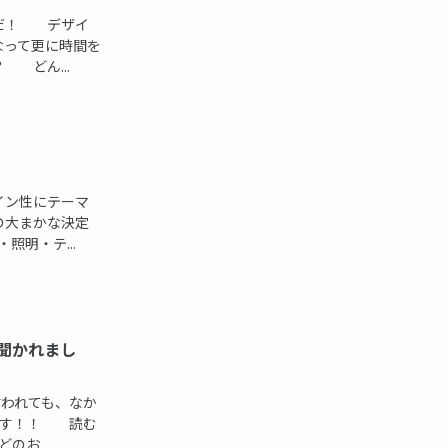
葉だ！ デザイ
なって更に時間を
 どん...
イン性にテーマ
の大まかな決定
照明・テ...
聞かれまし
言われても、なか
です！！ 読む
お...