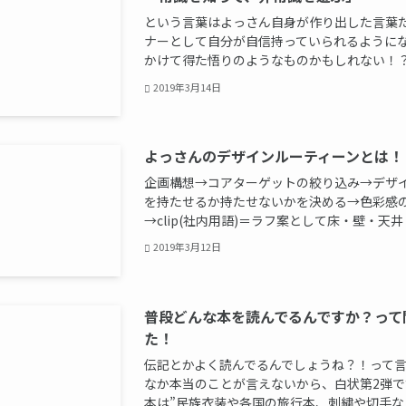
という言葉はよっさん自身が作り出した言
ナーとして自分が自信持っていられるように
かけて得た悟りのようなものかもしれない！？
2019年3月14日
よっさんのデザインルーティーンとは！
企画構想→コアターゲットの絞り込み→デザ
を持たせるか持たせないかを決める→色彩感
→clip(社内用語)＝ラフ案として床・壁・天井・
2019年3月12日
普段どんな本を読んでるんですか？って
た！
伝記とかよく読んでるんでしょうね？！って
なか本当のことが言えないから、白状第2弾
本は”民族衣装や各国の旅行本、刺繍や切手などの