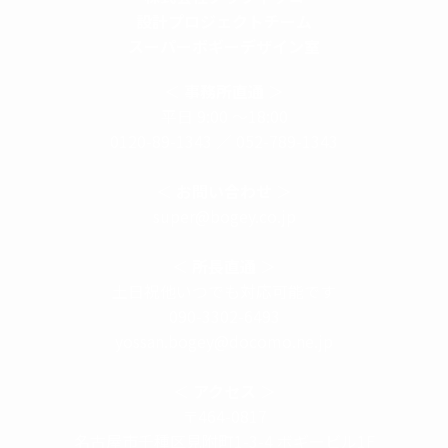
設計プロジェクトチーム
スーパーボギーデザイン室
＜
事務所直通
＞
平日 9:00 ～18:00
0120-89-1343
／
052-789-1343
＜
お問い合わせ
＞
super@bogey.co.jp
＜
所長直通
＞
土日祝他いつでも対応可能です
090-3302-6493
yossan.bogey@docomo.ne.jp
＜
アクセス
＞
〒464-0817
名古屋市千種区見附町1-3-4 ボギービル1F