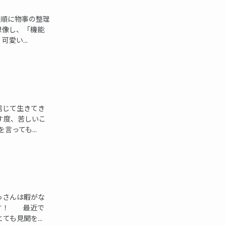
の順に物事の整理
想像し、「機能
愛い...
信じて生きてき
す度、苦しいこ
っても...
っさんは暇がな
ます！ 最近で
も見聞を...