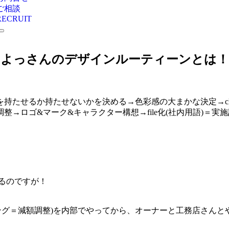
ご相談
RECRUIT
よっさんのデザインルーティーンとは！
持たせるか持たせないかを決める→色彩感の大まかな決定→cli
→ロゴ&マーク&キャラクター構想→file化(社内用語)＝
るのですが！
ング＝減額調整)を内部でやってから、オーナーと工務店さん