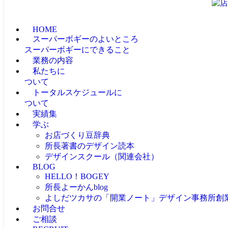
HOME
スーパーボギーのよいところ
スーパーボギーにできること
業務の内容
私たちに
ついて
トータルスケジュールに
ついて
実績集
学ぶ
お店づくり豆辞典
所長著書のデザイン読本
デザインスクール（関連会社）
BLOG
HELLO！BOGEY
所長よーかんblog
よしだツカサの「開業ノート」
デザイン事務所創
お問合せ
ご相談