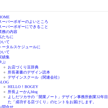
HOME
スーパーボギーのよいところ
スーパーボギーにできること
業務の内容
私たちに
ついて
トータルスケジュールに
ついて
実績集
学ぶ
お店づくり豆辞典
所長著書のデザイン読本
デザインスクール（関連会社）
BLOG
HELLO！BOGEY
所長よーかんblog
よしだツカサの「開業ノート」
デザイン事務所創業32年
た「成功する店づくり」のヒントをお届けします。
お問合せ