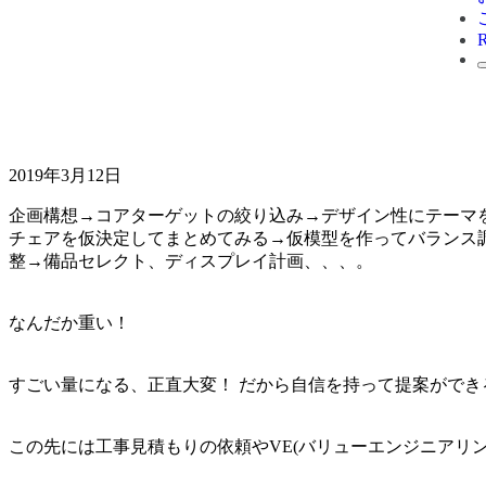
2019年3月12日
企画構想→コアターゲットの絞り込み→デザイン性にテーマを
チェアを仮決定してまとめてみる→仮模型を作ってバランス調整
整→備品セレクト、ディスプレイ計画、、、。
なんだか重い！
すごい量になる、正直大変！ だから自信を持って提案ができ
この先には工事見積もりの依頼やVE(バリューエンジニアリ