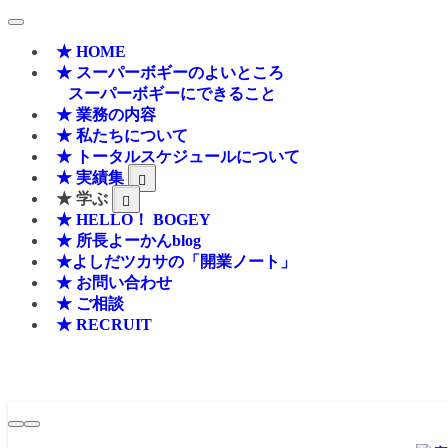
★ HOME
★ スーパーボギーのよいところ
スーパーボギーにできること
★ 業務の内容
★ 私たちについて
★ トータルスケジュールについて
★ 実績集
★ 学ぶ
★ HELLO！ BOGEY
★ 所長よーかんblog
★よしだツカサの「開業ノート」
★ お問い合わせ
★ ご相談
★ RECRUIT