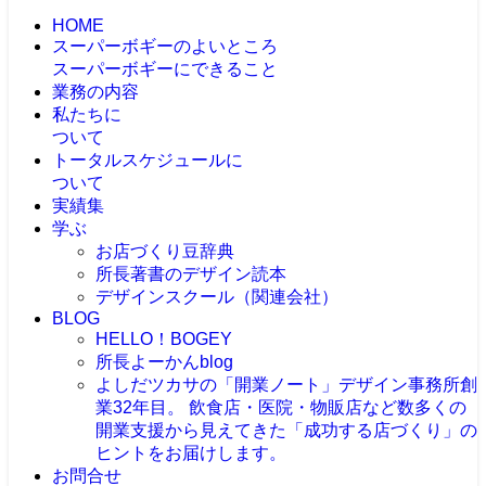
HOME
スーパーボギーのよいところ
スーパーボギーにできること
業務の内容
私たちに
ついて
トータルスケジュールに
ついて
実績集
学ぶ
お店づくり豆辞典
所長著書のデザイン読本
デザインスクール（関連会社）
BLOG
HELLO！BOGEY
所長よーかんblog
よしだツカサの「開業ノート」
デザイン事務所創
業32年目。 飲食店・医院・物販店など数多くの
開業支援から見えてきた「成功する店づくり」の
ヒントをお届けします。
お問合せ