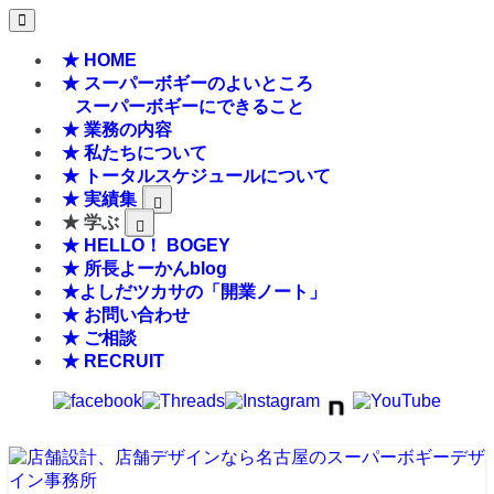
★ HOME
★ スーパーボギーのよいところ
スーパーボギーにできること
★ 業務の内容
★ 私たちについて
★ トータルスケジュールについて
★ 実績集
★ 学ぶ
★ HELLO！ BOGEY
★ 所長よーかんblog
★よしだツカサの「開業ノート」
★ お問い合わせ
★ ご相談
★ RECRUIT