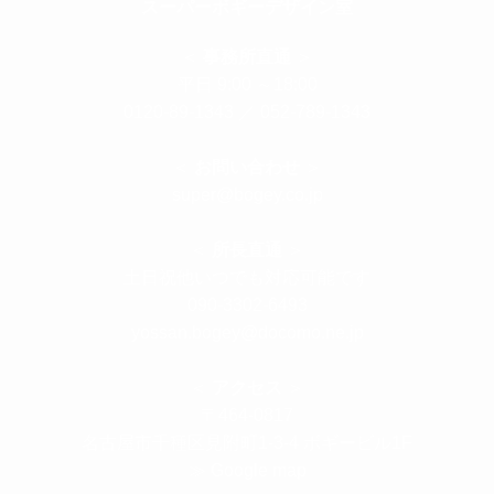
スーパーボギーデザイン室
＜
事務所直通
＞
平日 9:00 ～18:00
0120-89-1343
／
052-789-1343
＜
お問い合わせ
＞
super@bogey.co.jp
＜
所長直通
＞
土日祝他いつでも対応可能です
090-3302-6493
yossan.bogey@docomo.ne.jp
＜
アクセス
＞
〒464-0817
名古屋市千種区見附町1-3-4 ボギービル1F
≫ Google map