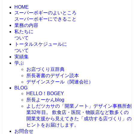
HOME
スーパーボギーのよいところ
スーパーボギーにできること
業務の内容
私たちに
ついて
トータルスケジュールに
ついて
実績集
学ぶ
お店づくり豆辞典
所長著書のデザイン読本
デザインスクール（関連会社）
BLOG
HELLO！BOGEY
所長よーかんblog
よしだツカサの「開業ノート」
デザイン事務所創
業32年目。 飲食店・医院・物販店など数多くの
開業支援から見えてきた「成功する店づくり」の
ヒントをお届けします。
お問合せ