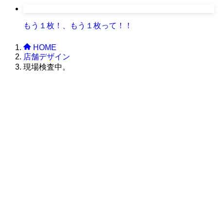
もう１枚！、もう１枚って！！
HOME
店舗デザイン
現場検査中。
株式会社グラフィッコ
設計プロジェクトチーム
スーパーボギーデザイン室
＜
事務所直通
＞
平日 9:00 ～18:00
0120-89-1343
／
052-789-1343
＜
お問い合わせ
＞
super@bogey.co.jp