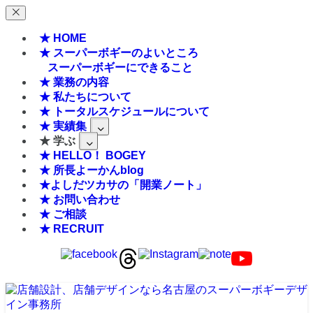
★ HOME
★ スーパーボギーのよいところ
スーパーボギーにできること
★ 業務の内容
★ 私たちについて
★ トータルスケジュールについて
★ 実績集
★ 学ぶ
★ HELLO！ BOGEY
★ 所長よーかんblog
★よしだツカサの「開業ノート」
★ お問い合わせ
★ ご相談
★ RECRUIT