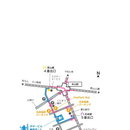
名古屋市千種区見附町1-3-4 ボギービル1F
≫ Google map
本山駅 4番出口より徒歩２分！
※お車の方は 近隣のコインパーキングを
ご利用ください