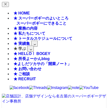
★ HOME
★ スーパーボギーのよいところ
スーパーボギーにできること
★ 業務の内容
★ 私たちについて
★ トータルスケジュールについて
★ 実績集
★ 学ぶ
★ HELLO！ BOGEY
★ 所長よーかんblog
★よしだツカサの「開業ノート」
★ お問い合わせ
★ ご相談
★ RECRUIT