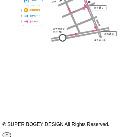
https://bogey.co.jp/
#店舗設計 #店舗 #カフェ #飲食店 #歯科医院 #クリ
ニック #デンタルクリニック #開業 #開店 #外装 #
外観 #看板 #看板企画 #デザイン #センスのいい #
名古屋 #デザイン事務所 #カウンセリング #相談 #
無料相談 #デザインコンサルタント #開院 #空間デ
ザイナー #リノベーション #愛知県 #岐阜県 #三重
県 #静岡県 #滋賀県
©
SUPER BOGEY DESIGN All Rights Reserved.