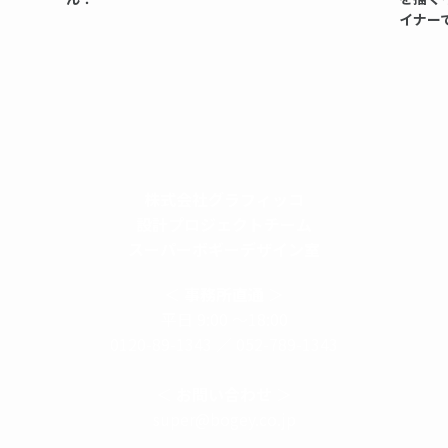
イナー
株式会社グラフィッコ
設計プロジェクトチーム
スーパーボギーデザイン室
＜
事務所直通
＞
平日 9:00 ～18:00
0120-89-1343
／
052-789-1343
＜
お問い合わせ
＞
super@bogey.co.jp