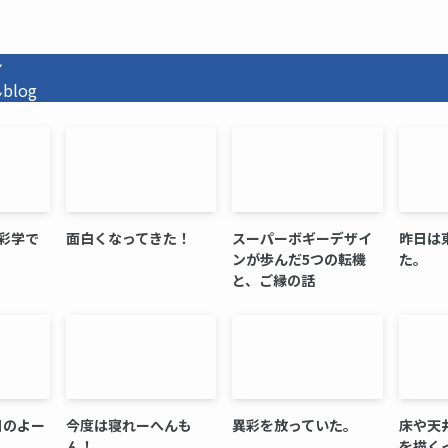
ン
log
彩学で
面白くなってきた！
スーパーボギーデザイ
昨日は
ンが歩んだ5つの転機
た。
と、ご縁の話
今日のよー
今度は寝れーへんも
異彩を放っていた。
床や天
ん！
を描く