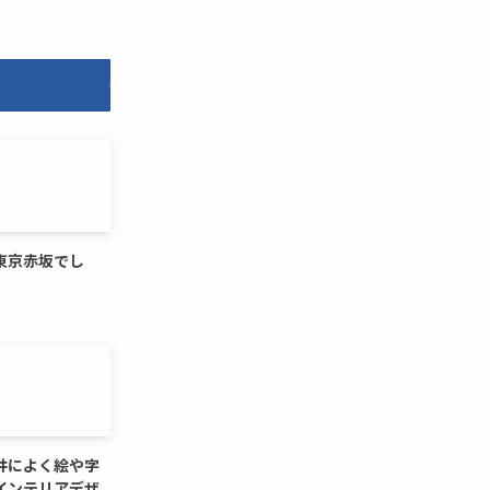
東京赤坂でし
井によく絵や字
インテリアデザ