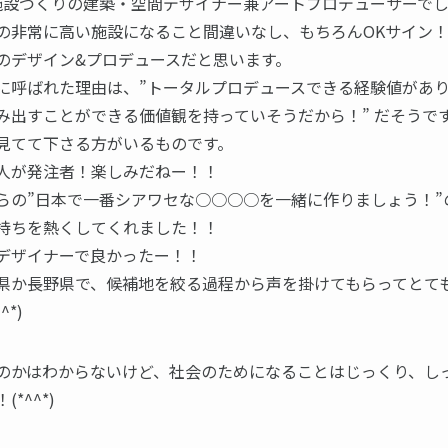
合施設づくりの建築・空間デザイナー兼アートプロデューサーで
の非常に高い施設になること間違いなし、もちろんOKサイン
のデザイン&プロデュースだと思います。
に呼ばれた理由は、”トータルプロデュースできる経験値があ
み出すことができる価値観を持っていそうだから！” だそうで
見てて下さる方がいるものです。
人が発注者！楽しみだねー！！
らの”日本で一番シアワセな○○○○を一緒に作りましょう！”
持ちを熱くしてくれました！！
デザイナーで良かったー！！
県か長野県で、候補地を絞る過程から声を掛けてもらってとて
^*)
のかはわからないけど、社会のためになることはじっくり、し
*^^*)