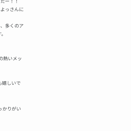
したー！！
！よっさんに
り、多くのア
す。
の熱いメッ
も嬉しいで
っかりがい