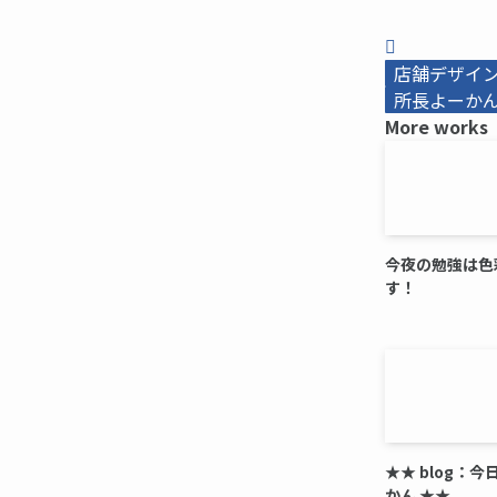
店舗デザイ
所長よーかんb
More works
今夜の勉強は色
す！
★★ blog：
かん ★★