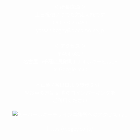
＜
所長直通
＞
土日祝他いつでも対応可能です
090-3302-6493
yossan.bogey@docomo.ne.jp
＜
アクセス
＞
〒464-0817
名古屋市千種区見附町1-3-4 ボギービル1F
≫ Google map
本山駅 4番出口より徒歩２分！
※お車の方は 近隣のコインパーキングを
ご利用ください
https://bogey.co.jp/