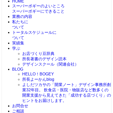
HOME
スーパーボギーのよいところ
スーパーボギーにできること
業務の内容
私たちに
ついて
トータルスケジュールに
ついて
実績集
学ぶ
お店づくり豆辞典
所長著書のデザイン読本
デザインスクール（関連会社）
BLOG
HELLO！BOGEY
所長よーかんblog
よしだツカサの「開業ノート」
デザイン事務所創
業32年目。 飲食店・医院・物販店など数多くの
開業支援から見えてきた「成功する店づくり」の
ヒントをお届けします。
お問合せ
ご相談