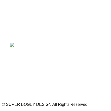
≫ Google map
本山駅 4番出口より徒歩２分！
※お車の方は 近隣のコインパーキングを
ご利用ください
https://bogey.co.jp/
#店舗設計 #店舗 #カフェ #飲食店 #歯科医院 #クリ
ニック #デンタルクリニック #開業 #開店 #外装 #
外観 #看板 #看板企画 #デザイン #センスのいい #
名古屋 #デザイン事務所 #カウンセリング #相談 #
無料相談 #デザインコンサルタント #開院 #空間デ
ザイナー #リノベーション #愛知県 #岐阜県 #三重
県 #静岡県 #滋賀県
©
SUPER BOGEY DESIGN All Rights Reserved.