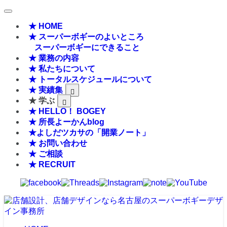
★ HOME
★ スーパーボギーのよいところ
スーパーボギーにできること
★ 業務の内容
★ 私たちについて
★ トータルスケジュールについて
★ 実績集
★ 学ぶ
★ HELLO！ BOGEY
★ 所長よーかんblog
★よしだツカサの「開業ノート」
★ お問い合わせ
★ ご相談
★ RECRUIT