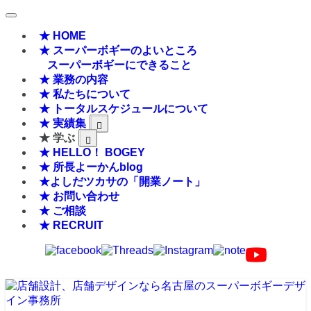
★ HOME
★ スーパーボギーのよいところ
スーパーボギーにできること
★ 業務の内容
★ 私たちについて
★ トータルスケジュールについて
★ 実績集
★ 学ぶ
★ HELLO！ BOGEY
★ 所長よーかんblog
★よしだツカサの「開業ノート」
★ お問い合わせ
★ ご相談
★ RECRUIT