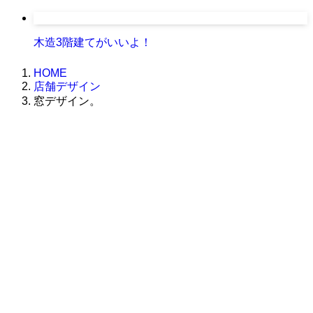
木造3階建てがいいよ！
HOME
店舗デザイン
窓デザイン。
株式会社グラフィッコ
設計プロジェクトチーム
スーパーボギーデザイン室
＜
事務所直通
＞
平日 9:00 ～18:00
0120-89-1343
／
052-789-1343
＜
お問い合わせ
＞
super@bogey.co.jp