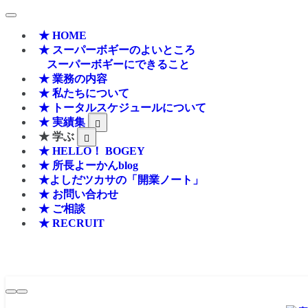
★ HOME
★ スーパーボギーのよいところ
スーパーボギーにできること
★ 業務の内容
★ 私たちについて
★ トータルスケジュールについて
★ 実績集
★ 学ぶ
★ HELLO！ BOGEY
★ 所長よーかんblog
★よしだツカサの「開業ノート」
★ お問い合わせ
★ ご相談
★ RECRUIT