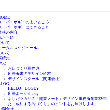
HOME
スーパーボギーのよいところ
スーパーボギーにできること
業務の内容
私たちに
ついて
トータルスケジュールに
ついて
実績集
学ぶ
お店づくり豆辞典
所長著書のデザイン読本
デザインスクール（関連会社）
BLOG
HELLO！BOGEY
所長よーかんblog
よしだツカサの「開業ノート」
デザイン事務所創業32年
た「成功する店づくり」のヒントをお届けします。
お問合せ