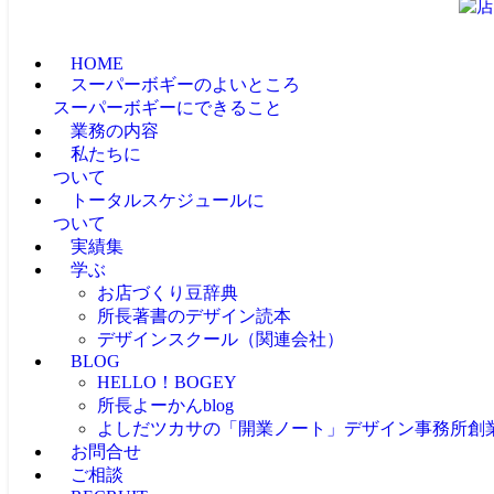
HOME
スーパーボギーのよいところ
スーパーボギーにできること
業務の内容
私たちに
ついて
トータルスケジュールに
ついて
実績集
学ぶ
お店づくり豆辞典
所長著書のデザイン読本
デザインスクール（関連会社）
BLOG
HELLO！BOGEY
所長よーかんblog
よしだツカサの「開業ノート」
デザイン事務所創
お問合せ
ご相談