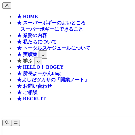
★ HOME
★ スーパーボギーのよいところ
スーパーボギーにできること
★ 業務の内容
★ 私たちについて
★ トータルスケジュールについて
★ 実績集
★ 学ぶ
★ HELLO！ BOGEY
★ 所長よーかんblog
★よしだツカサの「開業ノート」
★ お問い合わせ
★ ご相談
★ RECRUIT