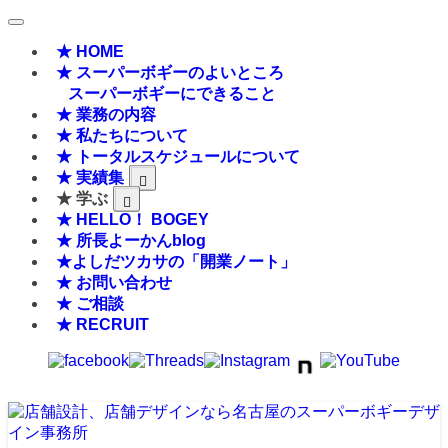
★ HOME
★ スーパーボギーのよいところ
スーパーボギーにできること
★ 業務の内容
★ 私たちについて
★ トータルスケジュールについて
★ 実績集
★ 学ぶ
★ HELLO！ BOGEY
★ 所長よーかんblog
★よしだツカサの「開業ノート」
★ お問い合わせ
★ ご相談
★ RECRUIT