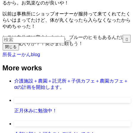
るから。お気楽なのが良いや！
以前は事務所にショップオーナーが服持って来てくれてたく
らいはまってたけど、体が丸くなったら入らなくなったから
やめちゃった！
ヒモは自分では変えれません、ブルーのヒモもあるんだけ
ど、お蔵入りか？！奥さまに頼もう！
閉じる
所長よーかんblog
More works
介護施設＋農園＋託児所＋子供カフェ＋農園カフェ＋
αの計画を開始します。
正月休みに勉強中！