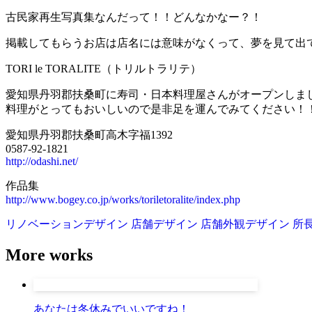
古民家再生写真集なんだって！！どんなかなー？！
掲載してもらうお店は店名には意味がなくって、夢を見て出て
TORI le TORALITE（トリルトラリテ）
愛知県丹羽郡扶桑町に寿司・日本料理屋さんがオープンしま
料理がとってもおいしいので是非足を運んでみてください！
愛知県丹羽郡扶桑町高木字福1392
0587-92-1821
http://odashi.net/
作品集
http://www.bogey.co.jp/works/toriletoralite/index.php
リノベーションデザイン
店舗デザイン
店舗外観デザイン
所長
More works
あなたは冬休みでいいですね！