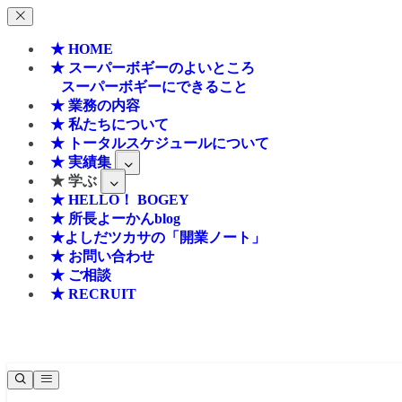
★ HOME
★ スーパーボギーのよいところ
スーパーボギーにできること
★ 業務の内容
★ 私たちについて
★ トータルスケジュールについて
★ 実績集
★ 学ぶ
★ HELLO！ BOGEY
★ 所長よーかんblog
★よしだツカサの「開業ノート」
★ お問い合わせ
★ ご相談
★ RECRUIT