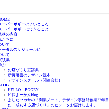
HOME
スーパーボギーのよいところ
スーパーボギーにできること
業務の内容
私たちに
ついて
トータルスケジュールに
ついて
実績集
学ぶ
お店づくり豆辞典
所長著書のデザイン読本
デザインスクール（関連会社）
BLOG
HELLO！BOGEY
所長よーかんblog
よしだツカサの「開業ノート」
デザイン事務所創業32年
た「成功する店づくり」のヒントをお届けします。