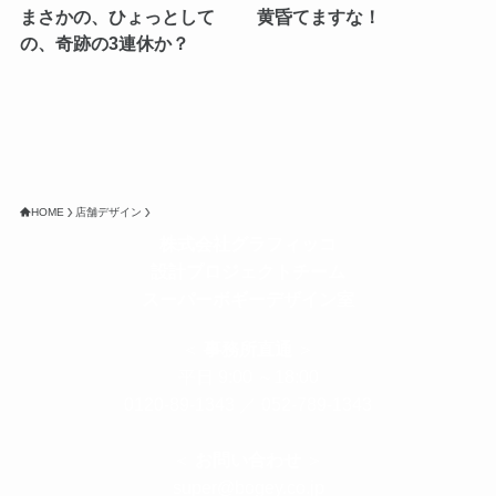
まさかの、ひょっとして
黄昏てますな！
の、奇跡の3連休か？
HOME
店舗デザイン
株式会社グラフィッコ
設計プロジェクトチーム
スーパーボギーデザイン室
＜
事務所直通
＞
平日 9:00 ～18:00
0120-89-1343
／
052-789-1343
＜
お問い合わせ
＞
super@bogey.co.jp