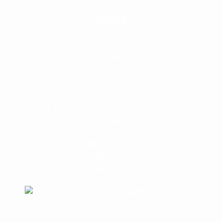
＜
所長直通
＞
土日祝他いつでも対応可能です
090-3302-6493
yossan.bogey@docomo.ne.jp
＜
アクセス
＞
〒464-0817
名古屋市千種区見附町1-3-4 ボギービル1F
≫ Google map
本山駅 4番出口より徒歩２分！
※お車の方は 近隣のコインパーキングを
ご利用ください