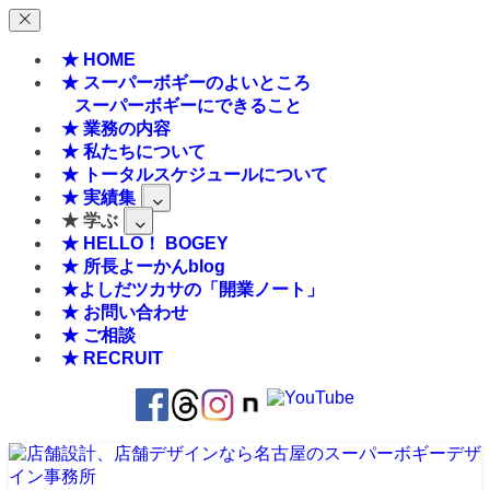
★ HOME
★ スーパーボギーのよいところ
スーパーボギーにできること
★ 業務の内容
★ 私たちについて
★ トータルスケジュールについて
★ 実績集
★ 学ぶ
★ HELLO！ BOGEY
★ 所長よーかんblog
★よしだツカサの「開業ノート」
★ お問い合わせ
★ ご相談
★ RECRUIT