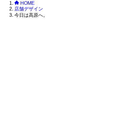
HOME
店舗デザイン
今日は高原へ。
株式会社グラフィッコ
設計プロジェクトチーム
スーパーボギーデザイン室
＜
事務所直通
＞
平日 9:00 ～18:00
0120-89-1343
／
052-789-1343
＜
お問い合わせ
＞
super@bogey.co.jp
＜
所長直通
＞
土日祝他いつでも対応可能です