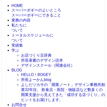
HOME
スーパーボギーのよいところ
スーパーボギーにできること
業務の内容
私たちに
ついて
トータルスケジュールに
ついて
実績集
学ぶ
お店づくり豆辞典
所長著書のデザイン読本
デザインスクール（関連会社）
BLOG
HELLO！BOGEY
所長よーかんblog
よしだツカサの「開業ノート」
デザイン事務所創
業32年目。 飲食店・医院・物販店など数多くの
開業支援から見えてきた「成功する店づくり」の
ヒントをお届けします。
お問合せ