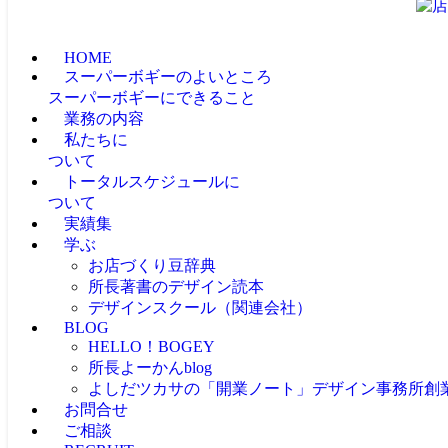
HOME
スーパーボギーのよいところ
スーパーボギーにできること
業務の内容
私たちに
ついて
トータルスケジュールに
ついて
実績集
学ぶ
お店づくり豆辞典
所長著書のデザイン読本
デザインスクール（関連会社）
BLOG
HELLO！BOGEY
所長よーかんblog
よしだツカサの「開業ノート」
デザイン事務所創
お問合せ
ご相談