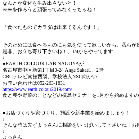
なんとか変化を生み出さないと！
未来を作ろうと頑張ってみなくっちゃね！
「食べたものでカラダは出来てるんです！」
そのためには食べるものにも気を使って欲しいから、我らがEA
是非、お立ち寄り下さいね！、1/4からやってます
↓
●EARTH COLOUR LAB NAGOYAが
名古屋市中区新栄1丁目3-24 Ange Sakae1、2階
CBCテレビ南館西隣、学校法人NSC向かい
お問い合わせは052-263-1831
https://www.earth-colour2019.com/
食と農や野菜のことなどの横島セミナーを1月から始めます
●お店づくりや家づくり、施設や新事業を始めましょう！
↓
そんな時は先ずよっさんに相談をいっぱいして下さいね！お
↓
よっさん