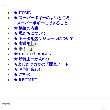
★ HOME
★ スーパーボギーのよいところ
スーパーボギーにできること
★ 業務の内容
★ 私たちについて
★ トータルスケジュールについて
★ 実績集
★ 学ぶ
★ HELLO！ BOGEY
★ 所長よーかんblog
★よしだツカサの「開業ノート」
★ お問い合わせ
★ ご相談
★ RECRUIT