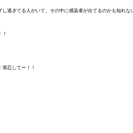
ずし過ぎてる人がいて、その中に感染者が出てるのかも知れな
！！
！堪忍してー！！