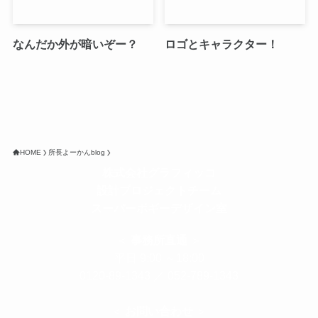
なんだか外が暗いぞー？
ロゴとキャラクター！
HOME
所長よーかんblog
株式会社グラフィッコ
設計プロジェクトチーム
スーパーボギーデザイン室
＜
事務所直通
＞
平日 9:00 ～18:00
0120-89-1343
／
052-789-1343
＜
お問い合わせ
＞