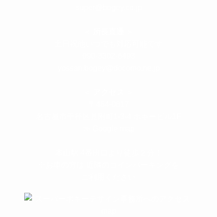
super@bogey.co.jp
＜
所長直通
＞
土日祝他いつでも対応可能です
090-3302-6493
yossan.bogey@docomo.ne.jp
＜
アクセス
＞
〒464-0817
名古屋市千種区見附町1-3-4 ボギービル1F
≫ Google map
本山駅 4番出口より徒歩２分！
※お車の方は 近隣のコインパーキングを
ご利用ください