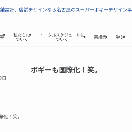
私たちに
トータルスケジュールに
容
実績集
学ぶ
ついて
ついて
ボギーも国際化！笑。
9日
際化！笑。