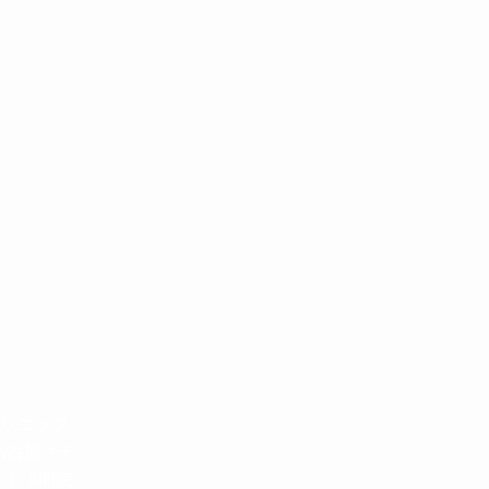
クリニック
名古屋 #デ
ト #開院