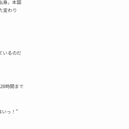
出身。本国
た変わり
ているのだ
28時間まで
はいっ！”