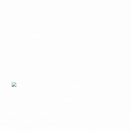
yossan.bogey@docomo.ne.jp
＜
アクセス
＞
〒464-0817
名古屋市千種区見附町1-3-4 ボギービル1F
≫ Google map
本山駅 4番出口より徒歩２分！
※お車の方は 近隣のコインパーキングを
ご利用ください
https://bogey.co.jp/
計 #店舗 #カフェ #飲食店 #歯科医院 #クリニック #デンタル
開店 #外装 #外観 #看板 #看板企画 #デザイン #センスのいい #
務所 #カウンセリング #相談 #無料相談 #デザインコンサルタン