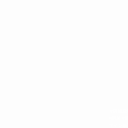
#店舗設
#開業 #
ザイン事