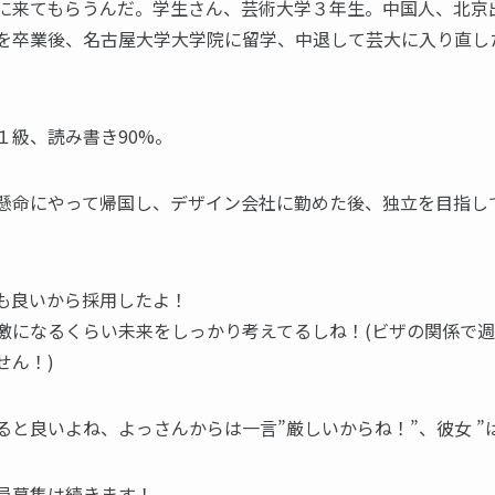
に来てもらうんだ。学生さん、芸術大学３年生。中国人、北京
を卒業後、名古屋大学大学院に留学、中退して芸大に入り直し
１級、読み書き90%。
懸命にやって帰国し、デザイン会社に勤めた後、独立を目指し
も良いから採用したよ！
激になるくらい未来をしっかり考えてるしね！(ビザの関係で週
せん！)
ると良いよね、よっさんからは一言”厳しいからね！”、彼女 ”
員募集は続きます！