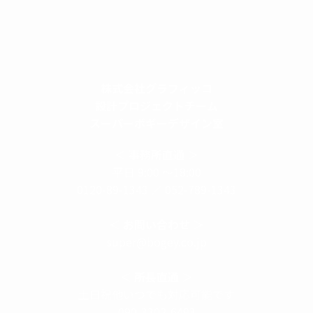
株式会社グラフィッコ
設計プロジェクトチーム
スーパーボギーデザイン室
＜
事務所直通
＞
平日 9:00 ～18:00
0120-89-1343
／
052-789-1343
＜
お問い合わせ
＞
super@bogey.co.jp
＜
所長直通
＞
土日祝他いつでも対応可能です
090-3302-6493