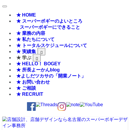
★ HOME
★ スーパーボギーのよいところ
スーパーボギーにできること
★ 業務の内容
★ 私たちについて
★ トータルスケジュールについて
★ 実績集
★ 学ぶ
★ HELLO！ BOGEY
★ 所長よーかんblog
★よしだツカサの「開業ノート」
★ お問い合わせ
★ ご相談
★ RECRUIT