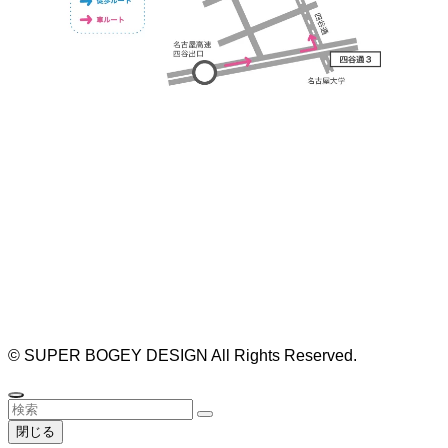
https://bogey.co.jp/
#店舗設計 #店舗 #カフェ #飲食店 #歯科医院 #クリ
ニック #デンタルクリニック #開業 #開店 #外装 #
外観 #看板 #看板企画 #デザイン #センスのいい #
名古屋 #デザイン事務所 #カウンセリング #相談 #
無料相談 #デザインコンサルタント #開院 #空間デ
ザイナー #リノベーション #愛知県 #岐阜県 #三重
県 #静岡県 #滋賀県
©
SUPER BOGEY DESIGN All Rights Reserved.
閉じる