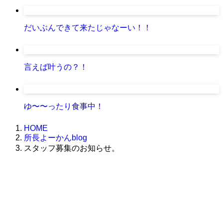
だいぶんできて来たじゃなーい！！
言えば叶うの？！
ゆ〜〜ったり食事中！
HOME
所長よーかんblog
スタッフ募集のお知らせ。
株式会社グラフィッコ
設計プロジェクトチーム
スーパーボギーデザイン室
＜
事務所直通
＞