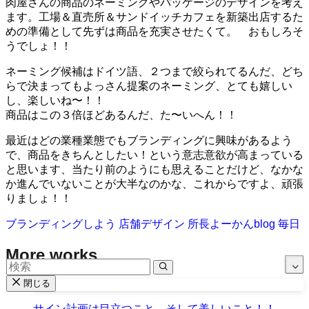
肉屋さんの商品のネーミングやパッケージのデザインを考え
ます。工場＆直売所＆サンドイッチカフェを新築出店するた
めの準備として先ずは商品を充実させたくて。 おもしろそ
うでしょ！！
ネーミング候補はドイツ語、２つまで絞られてるんだ、どち
らで決まってもよっさん提案のネーミング、とても嬉しい
し、楽しいね〜！！
商品はこの３倍ほどあるんだ、た〜いへん！！
最近はどの業種業態でもブランディングに興味があるよう
で、商品をきちんとしたい！という意志意欲が高まっている
と思います、当たり前のようにも思えることだけど、なかな
か進んでいないことが大半なのかな、これからですよ、頑張
りましょ！！
ブランディングしよう
店舗デザイン
所長よーかんblog
毎日
More works
閉じる
サイン計画は目立つこと、そして美しいこと！！