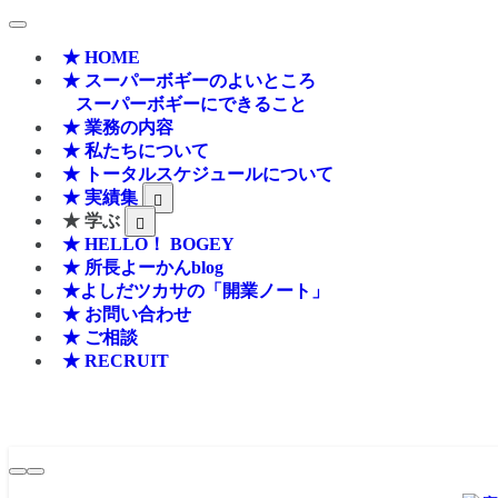
★ HOME
★ スーパーボギーのよいところ
スーパーボギーにできること
★ 業務の内容
★ 私たちについて
★ トータルスケジュールについて
★ 実績集
★ 学ぶ
★ HELLO！ BOGEY
★ 所長よーかんblog
★よしだツカサの「開業ノート」
★ お問い合わせ
★ ご相談
★ RECRUIT