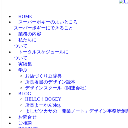
HOME
スーパーボギーのよいところ
スーパーボギーにできること
業務の内容
私たちに
ついて
トータルスケジュールに
ついて
実績集
学ぶ
お店づくり豆辞典
所長著書のデザイン読本
デザインスクール（関連会社）
BLOG
HELLO！BOGEY
所長よーかんblog
よしだツカサの「開業ノート」
デザイン事務所創
お問合せ
ご相談