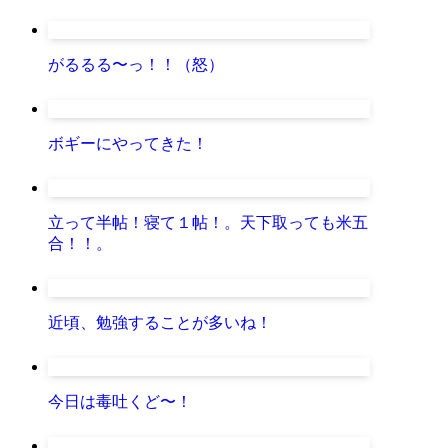
がるるる〜っ！！（怒）
ボギーにやってきた！
立って半帖！寝て１帖！。天下取っても米五
合！！。
近頃、勉強することが多いね！
今日は毒吐くど〜！