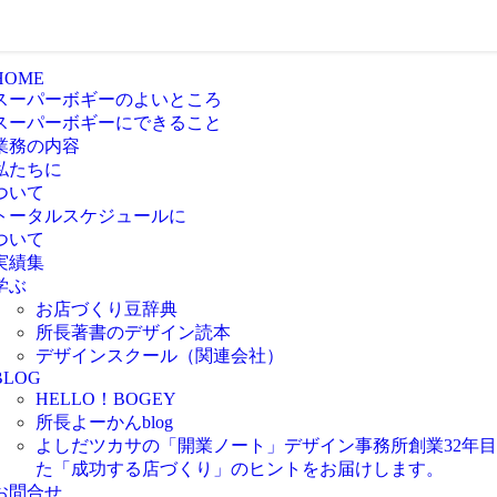
HOME
スーパーボギーのよいところ
スーパーボギーにできること
業務の内容
私たちに
ついて
トータルスケジュールに
ついて
実績集
学ぶ
お店づくり豆辞典
所長著書のデザイン読本
デザインスクール（関連会社）
BLOG
HELLO！BOGEY
所長よーかんblog
よしだツカサの「開業ノート」
デザイン事務所創業32年
た「成功する店づくり」のヒントをお届けします。
お問合せ