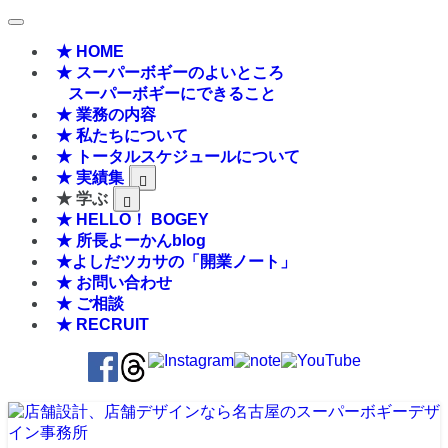
★ HOME
★ スーパーボギーのよいところ
スーパーボギーにできること
★ 業務の内容
★ 私たちについて
★ トータルスケジュールについて
★ 実績集
★ 学ぶ
★ HELLO！ BOGEY
★ 所長よーかんblog
★よしだツカサの「開業ノート」
★ お問い合わせ
★ ご相談
★ RECRUIT