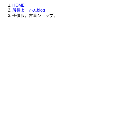
HOME
所長よーかんblog
子供服。古着ショップ。
株式会社グラフィッコ
設計プロジェクトチーム
スーパーボギーデザイン室
＜
事務所直通
＞
平日 9:00 ～18:00
0120-89-1343
／
052-789-1343
＜
お問い合わせ
＞
super@bogey.co.jp
＜
所長直通
＞