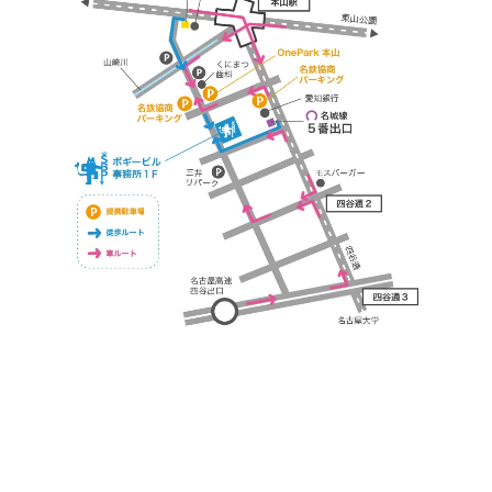
https://bogey.co.jp/
#店舗設計 #店舗 #カフェ #飲食店 #歯科医院 #クリ
ニック #デンタルクリニック #開業 #開店 #外装 #
外観 #看板 #看板企画 #デザイン #センスのいい #