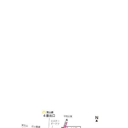
土日祝他いつでも対応可能です
090-3302-6493
yossan.bogey@docomo.ne.jp
＜
アクセス
＞
〒464-0817
名古屋市千種区見附町1-3-4 ボギービル1F
≫ Google map
本山駅 4番出口より徒歩２分！
※お車の方は 近隣のコインパーキングを
ご利用ください