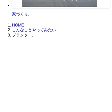
家づくり。
HOME
こんなことやってみたい！
プランター。
株式会社グラフィッコ
設計プロジェクトチーム
スーパーボギーデザイン室
＜
事務所直通
＞
平日 9:00 ～18:00
0120-89-1343
／
052-789-1343
＜
お問い合わせ
＞
super@bogey.co.jp