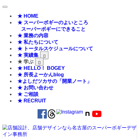
★ HOME
★ スーパーボギーのよいところ
スーパーボギーにできること
★ 業務の内容
★ 私たちについて
★ トータルスケジュールについて
★ 実績集
★ 学ぶ
★ HELLO！ BOGEY
★ 所長よーかんblog
★よしだツカサの「開業ノート」
★ お問い合わせ
★ ご相談
★ RECRUIT