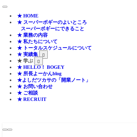
★ HOME
★ スーパーボギーのよいところ
スーパーボギーにできること
★ 業務の内容
★ 私たちについて
★ トータルスケジュールについて
★ 実績集
★ 学ぶ
★ HELLO！ BOGEY
★ 所長よーかんblog
★よしだツカサの「開業ノート」
★ お問い合わせ
★ ご相談
★ RECRUIT