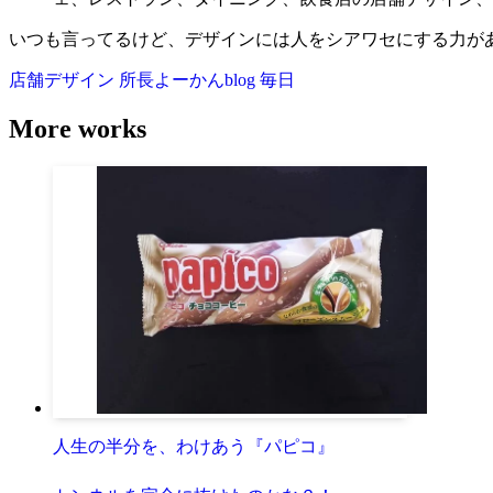
いつも言ってるけど、デザインには人をシアワセにする力がある
店舗デザイン
所長よーかんblog
毎日
More works
人生の半分を、わけあう『パピコ』