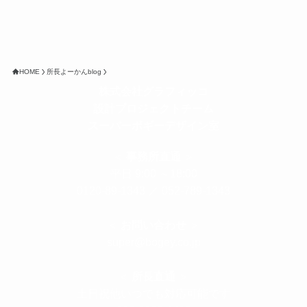
HOME
所長よーかんblog
株式会社グラフィッコ
設計プロジェクトチーム
スーパーボギーデザイン室
＜
事務所直通
＞
平日 9:00 ～18:00
0120-89-1343
／
052-789-1343
＜
お問い合わせ
＞
super@bogey.co.jp
＜
所長直通
＞
土日祝他いつでも対応可能です