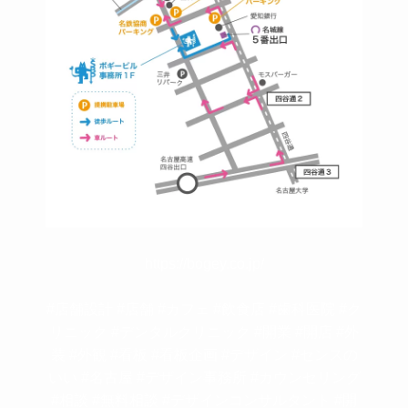
https://bogey.co.jp/
#店舗設計 #店舗 #カフェ #飲食店 #歯科医院 #ク
リニック #デンタルクリニック #開業 #開店 #外
装 #外観 #看板 #看板企画 #デザイン #センスの
いい #名古屋 #デザイン事務所 #カウンセリング
#相談 #無料相談 #デザインコンサルタント #開