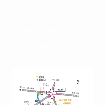
090-3302-6493
yossan.bogey@docomo.ne.jp
＜
アクセス
＞
〒464-0817
名古屋市千種区見附町1-3-4 ボギービル1F
≫ Google map
本山駅 4番出口より徒歩２分！
※お車の方は 近隣のコインパーキングを
ご利用ください