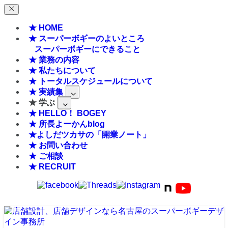
★ HOME
★ スーパーボギーのよいところ
スーパーボギーにできること
★ 業務の内容
★ 私たちについて
★ トータルスケジュールについて
★ 実績集
★ 学ぶ
★ HELLO！ BOGEY
★ 所長よーかんblog
★よしだツカサの「開業ノート」
★ お問い合わせ
★ ご相談
★ RECRUIT