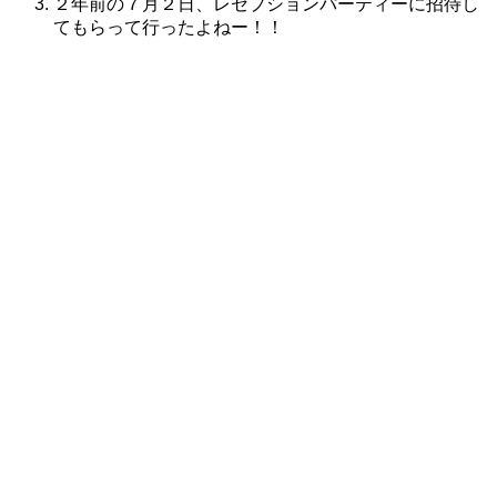
２年前の７月２日、レセプションパーティーに招待し
てもらって行ったよねー！！
株式会社グラフィッコ
設計プロジェクトチーム
スーパーボギーデザイン室
＜
事務所直通
＞
平日 9:00 ～18:00
0120-89-1343
／
052-789-1343
＜
お問い合わせ
＞
super@bogey.co.jp
＜
所長直通
＞
土日祝他いつでも対応可能です
090-3302-6493