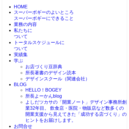
HOME
スーパーボギーのよいところ
スーパーボギーにできること
業務の内容
私たちに
ついて
トータルスケジュールに
ついて
実績集
学ぶ
お店づくり豆辞典
所長著書のデザイン読本
デザインスクール（関連会社）
BLOG
HELLO！BOGEY
所長よーかんblog
よしだツカサの「開業ノート」
デザイン事務所創
業32年目。 飲食店・医院・物販店など数多くの
開業支援から見えてきた「成功する店づくり」の
ヒントをお届けします。
お問合せ