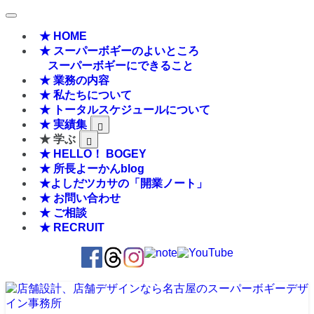
★ HOME
★ スーパーボギーのよいところ
スーパーボギーにできること
★ 業務の内容
★ 私たちについて
★ トータルスケジュールについて
★ 実績集
★ 学ぶ
★ HELLO！ BOGEY
★ 所長よーかんblog
★よしだツカサの「開業ノート」
★ お問い合わせ
★ ご相談
★ RECRUIT