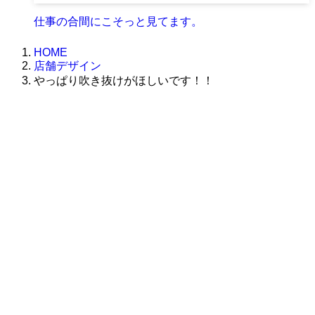
仕事の合間にこそっと見てます。
HOME
店舗デザイン
やっぱり吹き抜けがほしいです！！
株式会社グラフィッコ
設計プロジェクトチーム
スーパーボギーデザイン室
＜
事務所直通
＞
平日 9:00 ～18:00
0120-89-1343
／
052-789-1343
＜
お問い合わせ
＞
super@bogey.co.jp