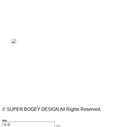
本山駅 4番出口より徒歩２分！
※お車の方は 近隣のコインパーキングを
ご利用ください
https://bogey.co.jp/
#店舗設計 #店舗 #カフェ #飲食店 #歯科医院 #クリ
ニック #デンタルクリニック #開業 #開店 #外装 #
外観 #看板 #看板企画 #デザイン #センスのいい #
名古屋 #デザイン事務所 #カウンセリング #相談 #
無料相談 #デザインコンサルタント #開院 #空間デ
ザイナー #リノベーション #愛知県 #岐阜県 #三重
県 #静岡県 #滋賀県
©
SUPER BOGEY DESIGN All Rights Reserved.