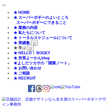
★ HOME
★ スーパーボギーのよいところ
スーパーボギーにできること
★ 業務の内容
★ 私たちについて
★ トータルスケジュールについて
★ 実績集
★ 学ぶ
★ HELLO！ BOGEY
★ 所長よーかんblog
★よしだツカサの「開業ノート」
★ お問い合わせ
★ ご相談
★ RECRUIT