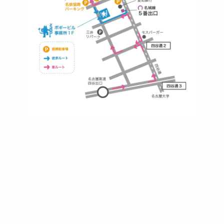
https://bogey.co.jp/
#店舗設計 #店舗 #カフェ #飲食店 #歯科医院 #ク
リニック #デンタルクリニック #開業 #開店 #外
装 #外観 #看板 #看板企画 #デザイン #センスの
いい #名古屋 #デザイン事務所 #カウンセリング
#相談 #無料相談 #デザインコンサルタント #開
院 #空間デザイナー #リノベーション #愛知県 #