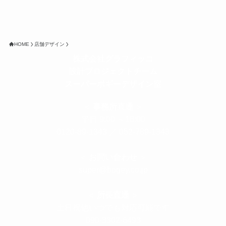
HOME
店舗デザイン
株式会社グラフィッコ
設計プロジェクトチーム
スーパーボギーデザイン室
＜
事務所直通
＞
平日 9:00 ～18:00
0120-89-1343
／
052-789-1343
＜
お問い合わせ
＞
super@bogey.co.jp
＜
所長直通
＞
土日祝他いつでも対応可能です
090-3302-6493