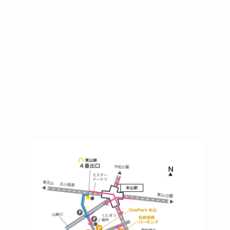
yossan.bogey@docomo.ne.jp
＜
アクセス
＞
〒464-0817
名古屋市千種区見附町1-3-4 ボギービル1F
≫ Google map
本山駅 4番出口より徒歩２分！
※お車の方は 近隣のコインパーキングを
ご利用ください