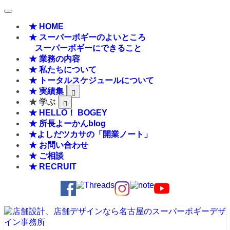
★ HOME
★ スーパーボギーのよいところ
スーパーボギーにできること
★ 業務の内容
★ 私たちについて
★ トータルスケジュールについて
★ 実績集
★ 学ぶ
★ HELLO！ BOGEY
★ 所長よーかんblog
★よしだツカサの「開業ノート」
★ お問い合わせ
★ ご相談
★ RECRUIT