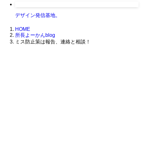
デザイン発信基地。
HOME
所長よーかんblog
ミス防止策は報告、連絡と相談！
株式会社グラフィッコ
設計プロジェクトチーム
スーパーボギーデザイン室
＜
事務所直通
＞
平日 9:00 ～18:00
0120-89-1343
／
052-789-1343
＜
お問い合わせ
＞
super@bogey.co.jp