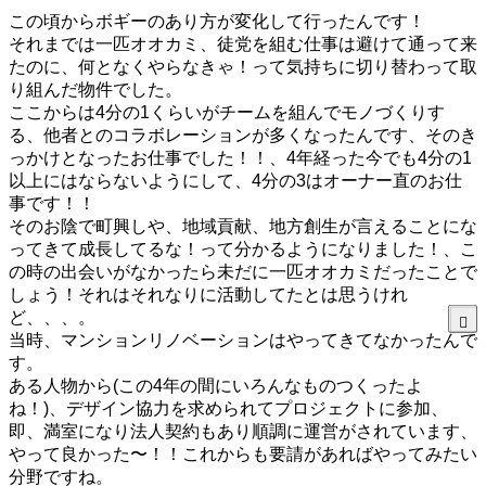
この頃からボギーのあり方が変化して行ったんです！
それまでは一匹オオカミ、徒党を組む仕事は避けて通って来
たのに、何となくやらなきゃ！って気持ちに切り替わって取
り組んだ物件でした。
ここからは4分の1くらいがチームを組んでモノづくりす
る、他者とのコラボレーションが多くなったんです、そのき
っかけとなったお仕事でした！！、4年経った今でも4分の1
以上にはならないようにして、4分の3はオーナー直のお仕
事です！！
そのお陰で町興しや、地域貢献、地方創生が言えることにな
ってきて成長してるな！って分かるようになりました！、こ
の時の出会いがなかったら未だに一匹オオカミだったことで
しょう！それはそれなりに活動してたとは思うけれ
ど、、、。
当時、マンションリノベーションはやってきてなかったんで
す。
ある人物から(この4年の間にいろんなものつくったよ
ね！)、デザイン協力を求められてプロジェクトに参加、
即、満室になり法人契約もあり順調に運営がされています、
やって良かった〜！！これからも要請があればやってみたい
分野ですね。