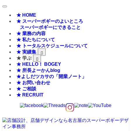
★ HOME
★ スーパーボギーのよいところ
スーパーボギーにできること
★ 業務の内容
★ 私たちについて
★ トータルスケジュールについて
★ 実績集
★ 学ぶ
★ HELLO！ BOGEY
★ 所長よーかんblog
★よしだツカサの「開業ノート」
★ お問い合わせ
★ ご相談
★ RECRUIT