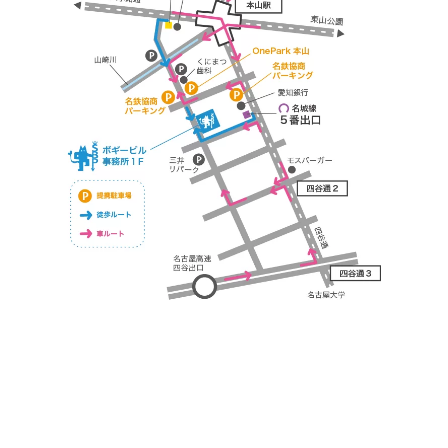
https://bogey.co.jp/
#店舗設計 #店舗 #カフェ #飲食店 #歯科医院 #クリ
ニック #デンタルクリニック #開業 #開店 #外装 #