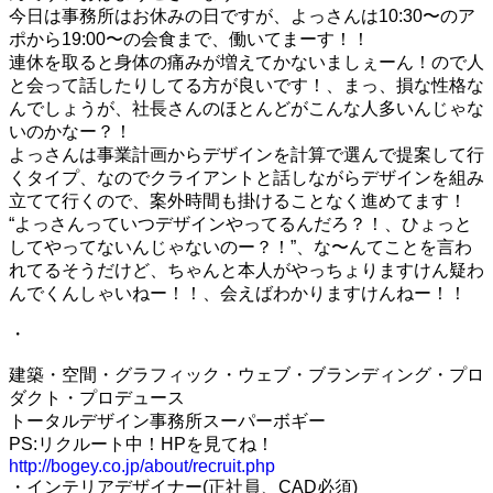
今日は事務所はお休みの日ですが、よっさんは10:30〜のア
ポから19:00〜の会食まで、働いてまーす！！
連休を取ると身体の痛みが増えてかないましぇーん！ので人
と会って話したりしてる方が良いです！、まっ、損な性格な
んでしょうが、社長さんのほとんどがこんな人多いんじゃな
いのかなー？！
よっさんは事業計画からデザインを計算で選んで提案して行
くタイプ、なのでクライアントと話しながらデザインを組み
立てて行くので、案外時間も掛けることなく進めてます！
“よっさんっていつデザインやってるんだろ？！、ひょっと
してやってないんじゃないのー？！”、な〜んてことを言わ
れてるそうだけど、ちゃんと本人がやっちょりますけん疑わ
んでくんしゃいねー！！、会えばわかりますけんねー！！
・
建築・空間・グラフィック・ウェブ・ブランディング・プロ
ダクト・プロデュース
トータルデザイン事務所スーパーボギー
PS:リクルート中！HPを見てね！
http://bogey.co.jp/about/recruit.php
・インテリアデザイナー(正社員、CAD必須)