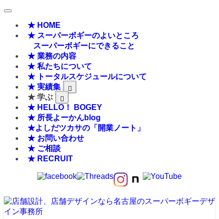
★ HOME
★ スーパーボギーのよいところ
スーパーボギーにできること
★ 業務の内容
★ 私たちについて
★ トータルスケジュールについて
★ 実績集
★ 学ぶ
★ HELLO！ BOGEY
★ 所長よーかんblog
★よしだツカサの「開業ノート」
★ お問い合わせ
★ ご相談
★ RECRUIT