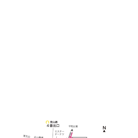
土日祝他いつでも対応可能です
090-3302-6493
yossan.bogey@docomo.ne.jp
＜
アクセス
＞
〒464-0817
名古屋市千種区見附町1-3-4 ボギービル1F
≫ Google map
本山駅 4番出口より徒歩２分！
※お車の方は 近隣のコインパーキングを
ご利用ください