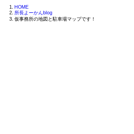
HOME
所長よーかんblog
仮事務所の地図と駐車場マップです！
株式会社グラフィッコ
設計プロジェクトチーム
スーパーボギーデザイン室
＜
事務所直通
＞
平日 9:00 ～18:00
0120-89-1343
／
052-789-1343
＜
お問い合わせ
＞
super@bogey.co.jp
＜
所長直通
＞