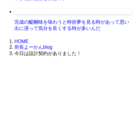
完成の醍醐味を味わうと時折夢を見る時があって思い
出に浸って気分を良くする時が多いんだ
HOME
所長よーかんblog
今日は設計契約がありました！
株式会社グラフィッコ
設計プロジェクトチーム
スーパーボギーデザイン室
＜
事務所直通
＞
平日 9:00 ～18:00
0120-89-1343
／
052-789-1343
＜
お問い合わせ
＞