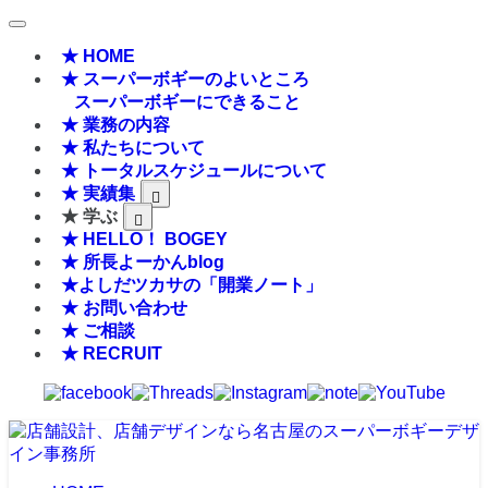
★ HOME
★ スーパーボギーのよいところ
スーパーボギーにできること
★ 業務の内容
★ 私たちについて
★ トータルスケジュールについて
★ 実績集
★ 学ぶ
★ HELLO！ BOGEY
★ 所長よーかんblog
★よしだツカサの「開業ノート」
★ お問い合わせ
★ ご相談
★ RECRUIT