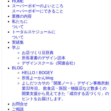
HOME
スーパーボギーのよいところ
スーパーボギーにできること
業務の内容
私たちに
ついて
トータルスケジュールに
ついて
実績集
学ぶ
お店づくり豆辞典
所長著書のデザイン読本
デザインスクール（関連会社）
BLOG
HELLO！BOGEY
所長よーかんblog
よしだツカサの「開業ノート」
デザイン事務所創
業32年目。 飲食店・医院・物販店など数多くの
開業支援から見えてきた「成功する店づくり」の
ヒントをお届けします。
お問合せ
ご相談