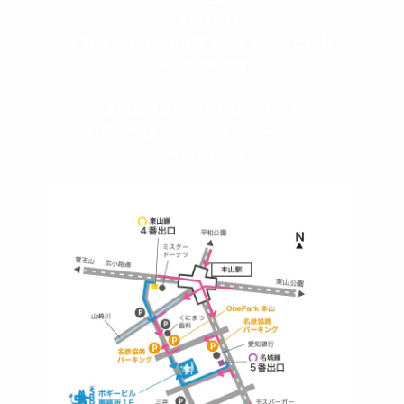
〒464-0817
名古屋市千種区見附町1-3-4 ボギービル1F
≫ Google map
本山駅 4番出口より徒歩２分！
※お車の方は 近隣のコインパーキングを
ご利用ください