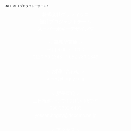
HOME
プロダクトデザイン
株式会社グラフィッコ
設計プロジェクトチーム
スーパーボギーデザイン室
＜
事務所直通
＞
平日 9:00 ～18:00
0120-89-1343
／
052-789-1343
＜
お問い合わせ
＞
super@bogey.co.jp
＜
所長直通
＞
土日祝他いつでも対応可能です
090-3302-6493
yossan.bogey@docomo.ne.jp
＜
アクセス
＞