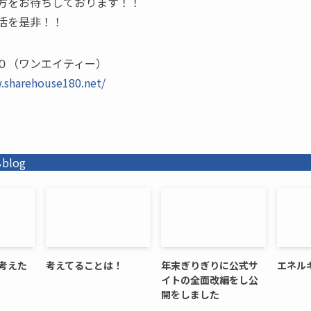
方をお待ちしております！！
活を是非！！
０（ワンエイティー）
.sharehouse180.net/
log
考えた
考えてることは！
年末ぎりぎりに公式サ
エネル
イトの全面改編をし公
開をしました