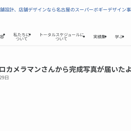
私たちに
トータルスケジュールに
容
実績集
学ぶ
ついて
ついて
ロカメラマンさんから完成写真が届いた
29日