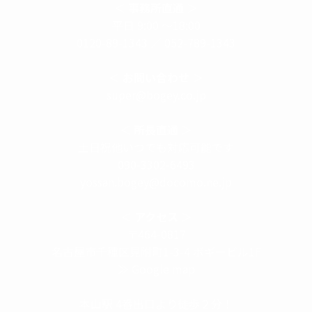
＜
事務所直通
＞
平日 9:00 ～18:00
0120-89-1343
／
052-789-1343
＜
お問い合わせ
＞
super@bogey.co.jp
＜
所長直通
＞
土日祝他いつでも対応可能です
090-3302-6493
yossan.bogey@docomo.ne.jp
＜
アクセス
＞
〒464-0817
名古屋市千種区見附町1-3-4 ボギービル1F
≫ Google map
本山駅 4番出口より徒歩２分！