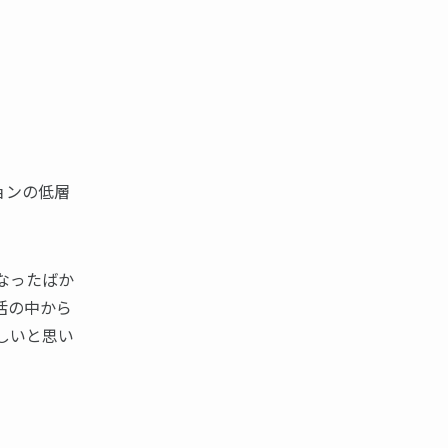
ションの低層
なったばか
活の中から
しいと思い