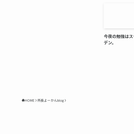
今夜の勉強はス
デン。
HOME
所長よーかんblog