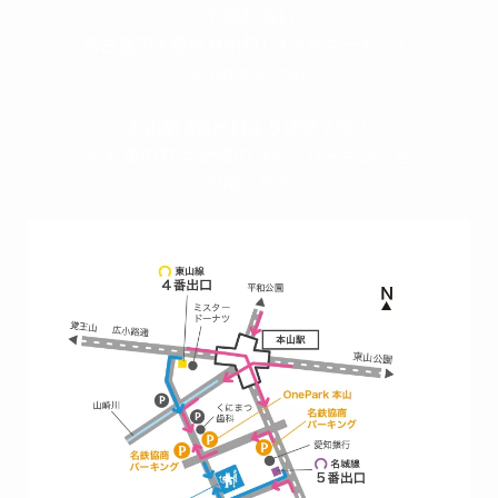
〒464-0817
名古屋市千種区見附町1-3-4 ボギービル1F
≫ Google map
本山駅 4番出口より徒歩２分！
※お車の方は 近隣のコインパーキングを
ご利用ください