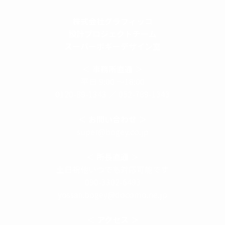
株式会社グラフィッコ
設計プロジェクトチーム
スーパーボギーデザイン室
＜
事務所直通
＞
平日 9:00 ～18:00
0120-89-1343
／
052-789-1343
＜
お問い合わせ
＞
super@bogey.co.jp
＜
所長直通
＞
土日祝他いつでも対応可能です
090-3302-6493
yossan.bogey@docomo.ne.jp
＜
アクセス
＞