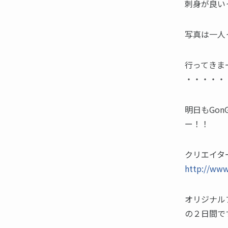
刺身が良いっ
写真は一人
行ってきまー
・・・・・
明日もGon
ー！！
クリエイタ
http://www
オリジナルブ
の２日間です