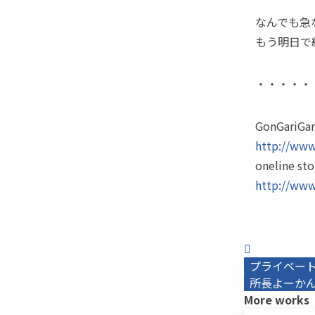
なんでも急な
もう明日で
・・・・・
GonGariGar
http://www
oneline sto
http://www
プライベー
所長よーかんb
More works