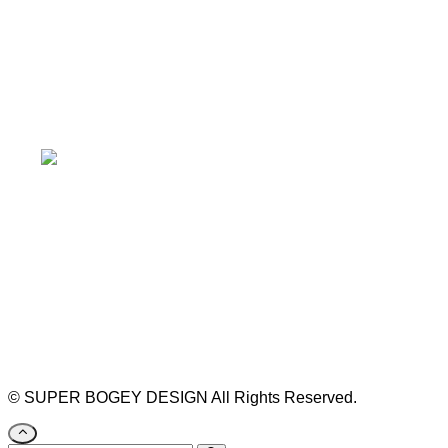
本山駅 4番出口より徒歩２分！
※お車の方は 近隣のコインパーキングを
ご利用ください
https://bogey.co.jp/
#店舗設計 #店舗 #カフェ #飲食店 #歯科医院 #クリ
ニック #デンタルクリニック #開業 #開店 #外装 #
外観 #看板 #看板企画 #デザイン #センスのいい #
名古屋 #デザイン事務所 #カウンセリング #相談 #
無料相談 #デザインコンサルタント #開院 #空間デ
ザイナー #リノベーション #愛知県 #岐阜県 #三重
県 #静岡県 #滋賀県
©
SUPER BOGEY DESIGN All Rights Reserved.