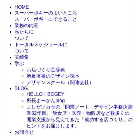
HOME
スーパーボギーのよいところ
スーパーボギーにできること
業務の内容
私たちに
ついて
トータルスケジュールに
ついて
実績集
学ぶ
お店づくり豆辞典
所長著書のデザイン読本
デザインスクール（関連会社）
BLOG
HELLO！BOGEY
所長よーかんblog
よしだツカサの「開業ノート」
デザイン事務所創
業32年目。 飲食店・医院・物販店など数多くの
開業支援から見えてきた「成功する店づくり」の
ヒントをお届けします。
お問合せ