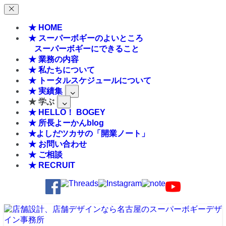
★ HOME
★ スーパーボギーのよいところ
スーパーボギーにできること
★ 業務の内容
★ 私たちについて
★ トータルスケジュールについて
★ 実績集
★ 学ぶ
★ HELLO！ BOGEY
★ 所長よーかんblog
★よしだツカサの「開業ノート」
★ お問い合わせ
★ ご相談
★ RECRUIT